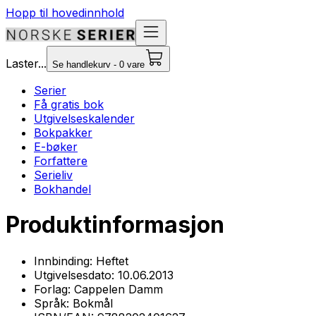
Hopp til hovedinnhold
Laster...
Se handlekurv - 0 vare
Serier
Få gratis bok
Utgivelseskalender
Bokpakker
E-bøker
Forfattere
Serieliv
Bokhandel
Produktinformasjon
Innbinding:
Heftet
Utgivelsesdato:
10.06.2013
Forlag:
Cappelen Damm
Språk:
Bokmål