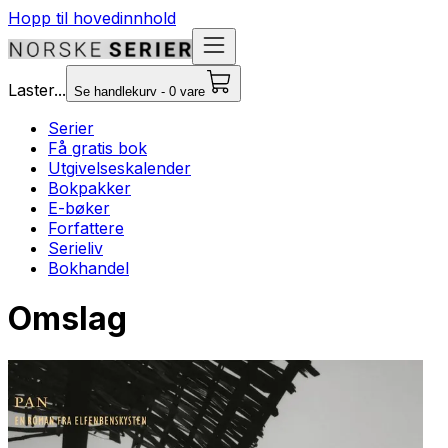
Hopp til hovedinnhold
Laster...
Se handlekurv - 0 vare
Serier
Få gratis bok
Utgivelseskalender
Bokpakker
E-bøker
Forfattere
Serieliv
Bokhandel
Omslag