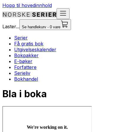
Hopp til hovedinnhold
Laster...
Se handlekurv - 0 vare
Serier
Få gratis bok
Utgivelseskalender
Bokpakker
E-bøker
Forfattere
Serieliv
Bokhandel
Bla i boka