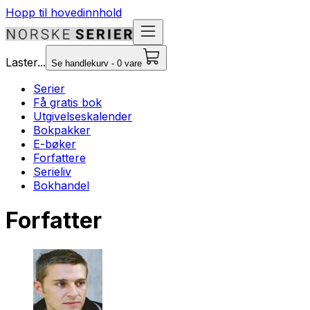
Hopp til hovedinnhold
Laster...
Se handlekurv - 0 vare
Serier
Få gratis bok
Utgivelseskalender
Bokpakker
E-bøker
Forfattere
Serieliv
Bokhandel
Forfatter