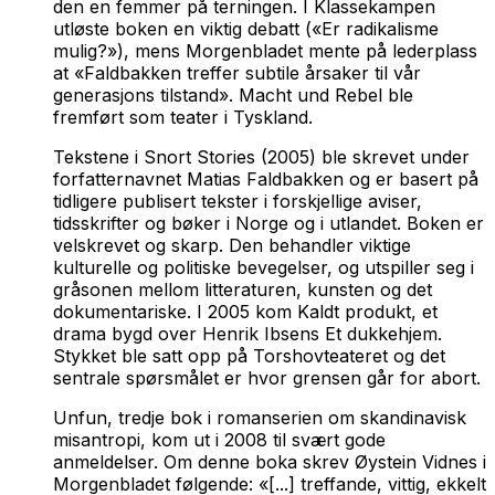
den en femmer på terningen. I Klassekampen
utløste boken en viktig debatt («Er radikalisme
mulig?»), mens Morgenbladet mente på lederplass
at «Faldbakken treffer subtile årsaker til vår
generasjons tilstand».
Macht und Rebel
ble
fremført som teater i Tyskland.
Tekstene i
Snort Stories
(2005) ble skrevet under
forfatternavnet Matias Faldbakken og er basert på
tidligere publisert tekster i forskjellige aviser,
tidsskrifter og bøker i Norge og i utlandet. Boken er
velskrevet og skarp. Den behandler viktige
kulturelle og politiske bevegelser, og utspiller seg i
gråsonen mellom litteraturen, kunsten og det
dokumentariske. I 2005 kom
Kaldt produkt
, et
drama bygd over Henrik Ibsens
Et dukkehjem
.
Stykket ble satt opp på Torshovteateret og det
sentrale spørsmålet er hvor grensen går for abort.
Unfun
, tredje bok i romanserien om skandinavisk
misantropi, kom ut i 2008 til svært gode
anmeldelser. Om denne boka skrev Øystein Vidnes i
Morgenbladet følgende: «[...] treffande, vittig, ekkelt