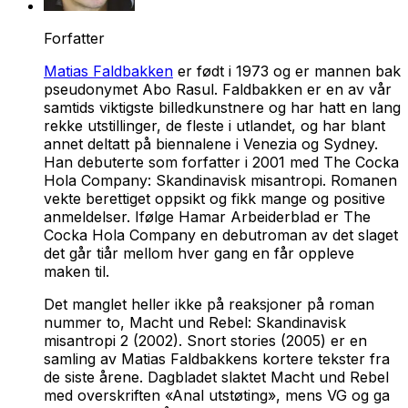
Forfatter
Matias Faldbakken
er født i 1973 og er mannen bak
pseudonymet Abo Rasul. Faldbakken er en av vår
samtids viktigste billedkunstnere og har hatt en lang
rekke utstillinger, de fleste i utlandet, og har blant
annet deltatt på biennalene i Venezia og Sydney.
Han debuterte som forfatter i 2001 med
The Cocka
Hola Company: Skandinavisk misantropi
. Romanen
vekte berettiget oppsikt og fikk mange og positive
anmeldelser. Ifølge Hamar Arbeiderblad er
The
Cocka Hola Company
en debutroman av det slaget
det går tiår mellom hver gang en får oppleve
maken til.
Det manglet heller ikke på reaksjoner på roman
nummer to,
Macht und Rebel: Skandinavisk
misantropi 2
(2002).
Snort stories
(2005) er en
samling av Matias Faldbakkens kortere tekster fra
de siste årene. Dagbladet slaktet
Macht und Rebel
med overskriften «Anal utstøting», mens VG og ga