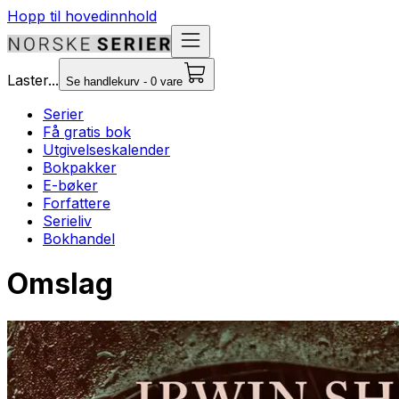
Hopp til hovedinnhold
Laster...
Se handlekurv - 0 vare
Serier
Få gratis bok
Utgivelseskalender
Bokpakker
E-bøker
Forfattere
Serieliv
Bokhandel
Omslag