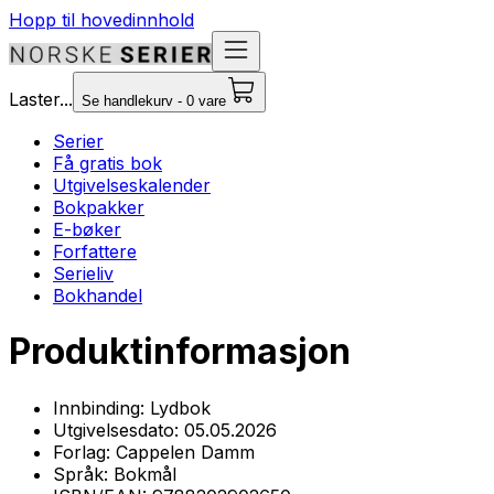
Hopp til hovedinnhold
Laster...
Se handlekurv - 0 vare
Serier
Få gratis bok
Utgivelseskalender
Bokpakker
E-bøker
Forfattere
Serieliv
Bokhandel
Produktinformasjon
Innbinding:
Lydbok
Utgivelsesdato:
05.05.2026
Forlag:
Cappelen Damm
Språk:
Bokmål