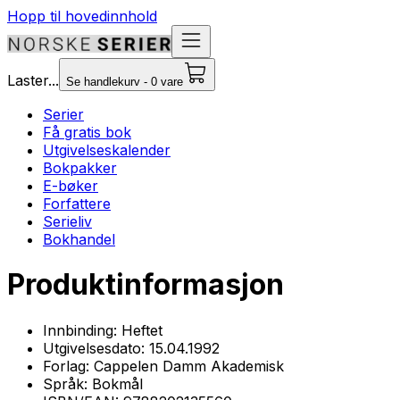
Hopp til hovedinnhold
Laster...
Se handlekurv - 0 vare
Serier
Få gratis bok
Utgivelseskalender
Bokpakker
E-bøker
Forfattere
Serieliv
Bokhandel
Produktinformasjon
Innbinding:
Heftet
Utgivelsesdato:
15.04.1992
Forlag:
Cappelen Damm Akademisk
Språk:
Bokmål