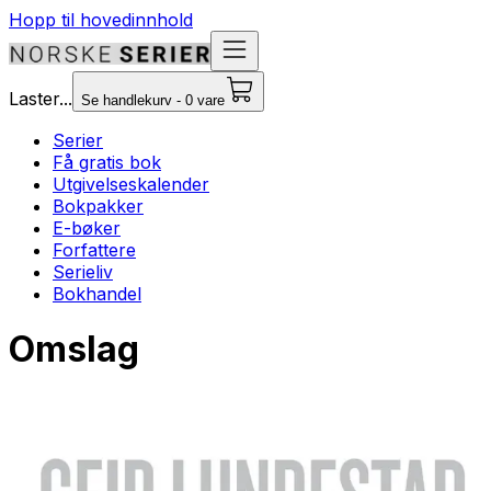
Hopp til hovedinnhold
Laster...
Se handlekurv - 0 vare
Serier
Få gratis bok
Utgivelseskalender
Bokpakker
E-bøker
Forfattere
Serieliv
Bokhandel
Omslag