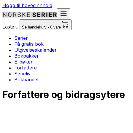
Hopp til hovedinnhold
Laster...
Se handlekurv - 0 vare
Serier
Få gratis bok
Utgivelseskalender
Bokpakker
E-bøker
Forfattere
Serieliv
Bokhandel
Forfattere og bidragsytere