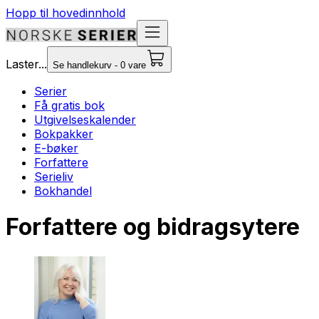
Hopp til hovedinnhold
Laster...
Se handlekurv - 0 vare
Serier
Få gratis bok
Utgivelseskalender
Bokpakker
E-bøker
Forfattere
Serieliv
Bokhandel
Forfattere og bidragsytere