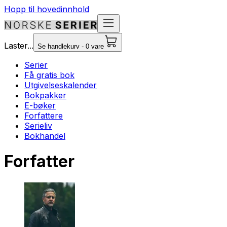
Hopp til hovedinnhold
Laster...
Se handlekurv - 0 vare
Serier
Få gratis bok
Utgivelseskalender
Bokpakker
E-bøker
Forfattere
Serieliv
Bokhandel
Forfatter