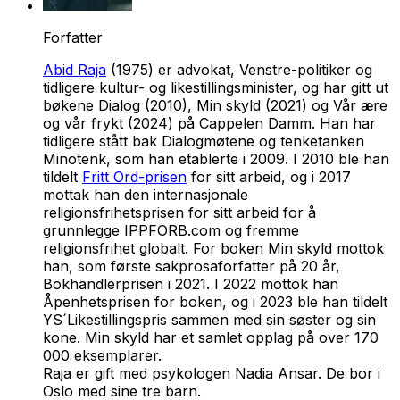
Forfatter
Abid Raja
(1975) er advokat, Venstre-politiker og
tidligere kultur- og likestillingsminister, og har gitt ut
bøkene
Dialog
(2010),
Min skyld
(2021) og
Vår ære
og vår frykt
(2024) på Cappelen Damm. Han har
tidligere stått bak Dialogmøtene og tenketanken
Minotenk, som han etablerte i 2009. I 2010 ble han
tildelt
Fritt Ord-prisen
for sitt arbeid, og i 2017
mottak han den internasjonale
religionsfrihetsprisen for sitt arbeid for å
grunnlegge IPPFORB.com og fremme
religionsfrihet globalt. For boken
Min skyld
mottok
han, som første sakprosaforfatter på 20 år,
Bokhandlerprisen i 2021. I 2022 mottok han
Åpenhetsprisen for boken, og i 2023 ble han tildelt
YS´Likestillingspris sammen med sin søster og sin
kone.
Min skyld
har et samlet opplag på over 170
000 eksemplarer.
Raja er gift med psykologen Nadia Ansar. De bor i
Oslo med sine tre barn.