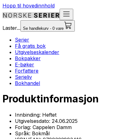
Hopp til hovedinnhold
Laster...
Se handlekurv - 0 vare
Serier
Få gratis bok
Utgivelseskalender
Bokpakker
E-bøker
Forfattere
Serieliv
Bokhandel
Produktinformasjon
Innbinding:
Heftet
Utgivelsesdato:
24.06.2025
Forlag:
Cappelen Damm
Språk:
Bokmål