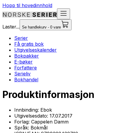
Hopp til hovedinnhold
Laster...
Se handlekurv - 0 vare
Serier
Få gratis bok
Utgivelseskalender
Bokpakker
E-bøker
Forfattere
Serieliv
Bokhandel
Produktinformasjon
Innbinding:
Ebok
Utgivelsesdato:
17.07.2017
Forlag:
Cappelen Damm
Språk:
Bokmål