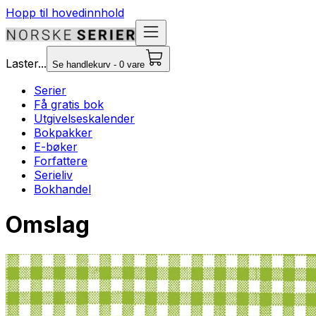
Hopp til hovedinnhold
Laster...
Se handlekurv - 0 vare
Serier
Få gratis bok
Utgivelseskalender
Bokpakker
E-bøker
Forfattere
Serieliv
Bokhandel
Omslag