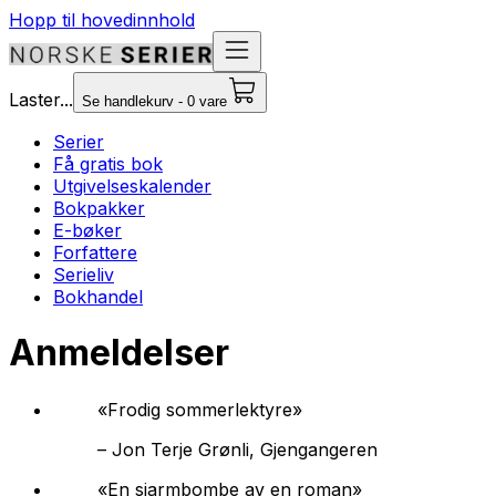
Hopp til hovedinnhold
Laster...
Se handlekurv - 0 vare
Serier
Få gratis bok
Utgivelseskalender
Bokpakker
E-bøker
Forfattere
Serieliv
Bokhandel
Anmeldelser
«Frodig sommerlektyre»
–
Jon Terje Grønli, Gjengangeren
«En sjarmbombe av en roman»