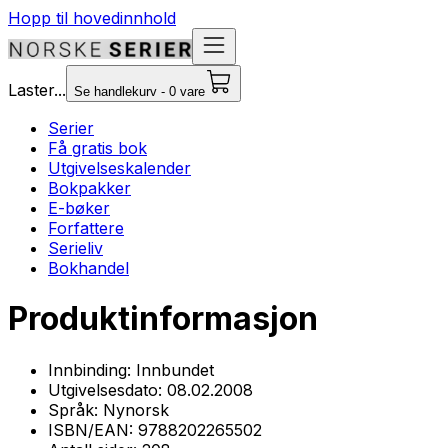
Hopp til hovedinnhold
Laster...
Se handlekurv - 0 vare
Serier
Få gratis bok
Utgivelseskalender
Bokpakker
E-bøker
Forfattere
Serieliv
Bokhandel
Produktinformasjon
Innbinding:
Innbundet
Utgivelsesdato:
08.02.2008
Språk:
Nynorsk
ISBN/EAN:
9788202265502