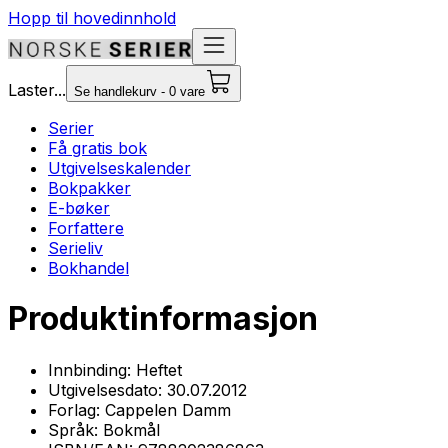
Hopp til hovedinnhold
Laster...
Se handlekurv - 0 vare
Serier
Få gratis bok
Utgivelseskalender
Bokpakker
E-bøker
Forfattere
Serieliv
Bokhandel
Produktinformasjon
Innbinding:
Heftet
Utgivelsesdato:
30.07.2012
Forlag:
Cappelen Damm
Språk:
Bokmål