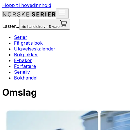
Hopp til hovedinnhold
Laster...
Se handlekurv - 0 vare
Serier
Få gratis bok
Utgivelseskalender
Bokpakker
E-bøker
Forfattere
Serieliv
Bokhandel
Omslag