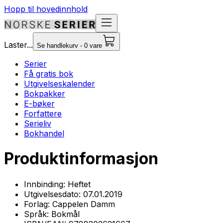
Hopp til hovedinnhold
Laster...
Se handlekurv - 0 vare
Serier
Få gratis bok
Utgivelseskalender
Bokpakker
E-bøker
Forfattere
Serieliv
Bokhandel
Produktinformasjon
Innbinding:
Heftet
Utgivelsesdato:
07.01.2019
Forlag:
Cappelen Damm
Språk:
Bokmål