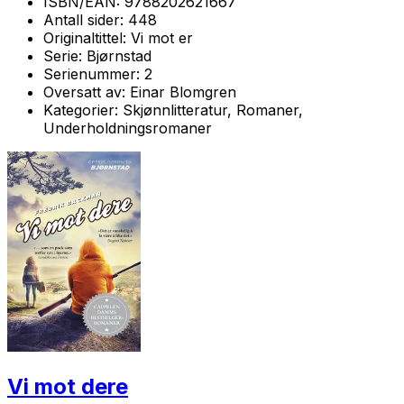
ISBN/EAN:
9788202621667
Antall sider:
448
Originaltittel:
Vi mot er
Serie:
Bjørnstad
Serienummer:
2
Oversatt av:
Einar Blomgren
Kategorier:
Skjønnlitteratur, Romaner,
Underholdningsromaner
Vi mot dere