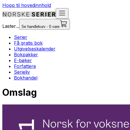
Hopp til hovedinnhold
Laster...
Se handlekurv - 0 vare
Serier
Få gratis bok
Utgivelseskalender
Bokpakker
E-bøker
Forfattere
Serieliv
Bokhandel
Omslag