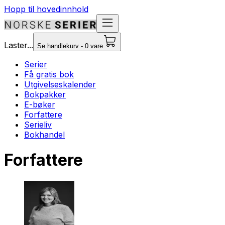
Hopp til hovedinnhold
Laster...
Se handlekurv - 0 vare
Serier
Få gratis bok
Utgivelseskalender
Bokpakker
E-bøker
Forfattere
Serieliv
Bokhandel
Forfattere