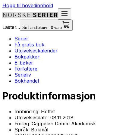
Hopp til hovedinnhold
Laster...
Se handlekurv - 0 vare
Serier
Få gratis bok
Utgivelseskalender
Bokpakker
E-bøker
Forfattere
Serieliv
Bokhandel
Produktinformasjon
Innbinding:
Heftet
Utgivelsesdato:
08.11.2018
Forlag:
Cappelen Damm Akademisk
Språk:
Bokmål