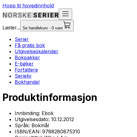
Hopp til hovedinnhold
Laster...
Se handlekurv - 0 vare
Serier
Få gratis bok
Utgivelseskalender
Bokpakker
E-bøker
Forfattere
Serieliv
Bokhandel
Produktinformasjon
Innbinding:
Ebok
Utgivelsesdato:
10.12.2012
Språk:
Bokmål
ISBN/EAN:
9788280875310