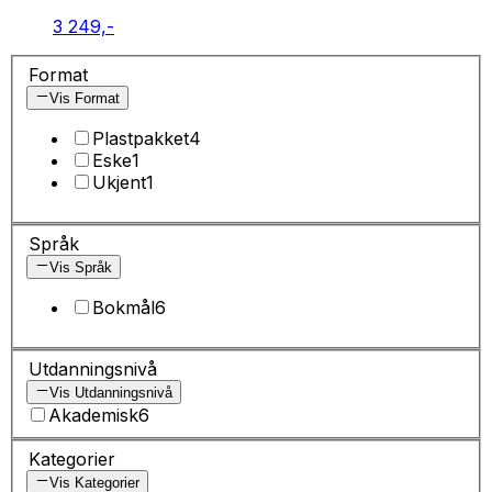
3 249,-
Format
Vis Format
Plastpakket
4
Eske
1
Ukjent
1
Språk
Vis Språk
Bokmål
6
Utdanningsnivå
Vis Utdanningsnivå
Akademisk
6
Kategorier
Vis Kategorier