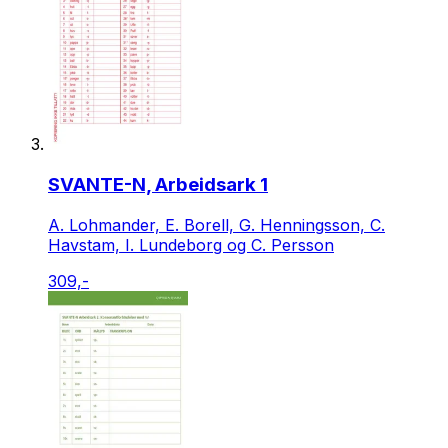
SVANTE-N, Arbeidsark 1
A. Lohmander, E. Borell, G. Henningsson, C.
Havstam, I. Lundeborg og C. Persson
309,-