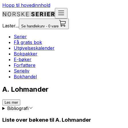
Hopp til hovedinnhold
Laster...
Se handlekurv - 0 vare
Serier
Få gratis bok
Utgivelseskalender
Bokpakker
E-bøker
Forfattere
Serieliv
Bokhandel
A. Lohmander
Les mer
Bibliografi
Liste over bøkene til A. Lohmander