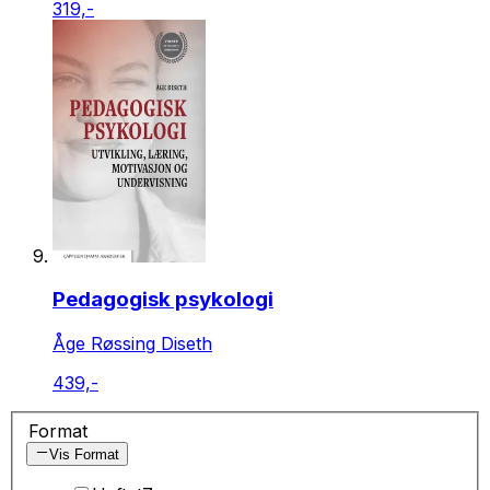
319,-
Pedagogisk psykologi
Åge Røssing Diseth
439,-
Format
Vis Format