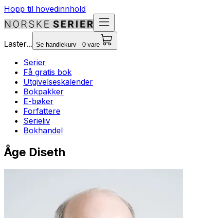
Hopp til hovedinnhold
Laster...
Se handlekurv - 0 vare
Serier
Få gratis bok
Utgivelseskalender
Bokpakker
E-bøker
Forfattere
Serieliv
Bokhandel
Åge Diseth