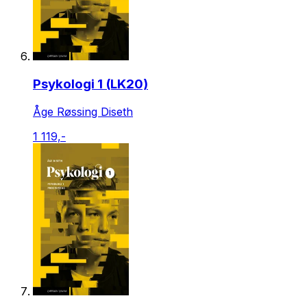
Psykologi 1 (LK20)
Åge Røssing Diseth
1 119,-