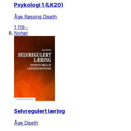
Psykologi 1 (LK20)
Åge Røssing Diseth
1 119,-
Nyhet
Selvregulert læring
Åge Diseth