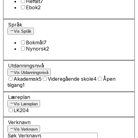
Heftet
7
Ebok
2
Språk
Vis Språk
Bokmål
7
Nynorsk
2
Utdanningsnivå
Vis Utdanningsnivå
Akademisk
5
Videregående skole
4
Åpen
tilgang
1
Læreplan
Vis Læreplan
LK20
4
Verknavn
Vis Verknavn
Søk Verknavn