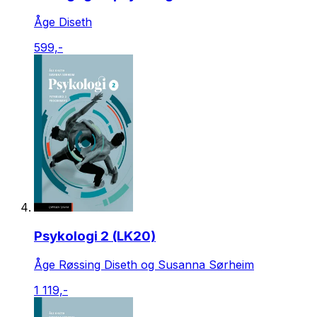
Åge Diseth
599,-
Psykologi 2 (LK20)
Åge Røssing Diseth og Susanna Sørheim
1 119,-