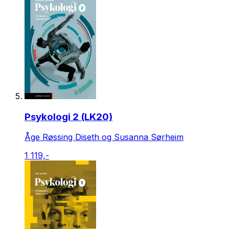
Psykologi 2 (LK20)
Åge Røssing Diseth og Susanna Sørheim
1 119,-