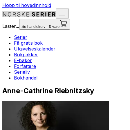
Hopp til hovedinnhold
Laster...
Se handlekurv - 0 vare
Serier
Få gratis bok
Utgivelseskalender
Bokpakker
E-bøker
Forfattere
Serieliv
Bokhandel
Anne-Cathrine Riebnitzsky