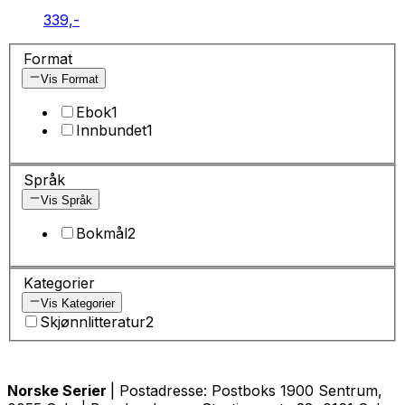
339,-
Format
Vis Format
Ebok
1
Innbundet
1
Språk
Vis Språk
Bokmål
2
Kategorier
Vis Kategorier
Skjønnlitteratur
2
Norske Serier
| Postadresse: Postboks 1900 Sentrum,