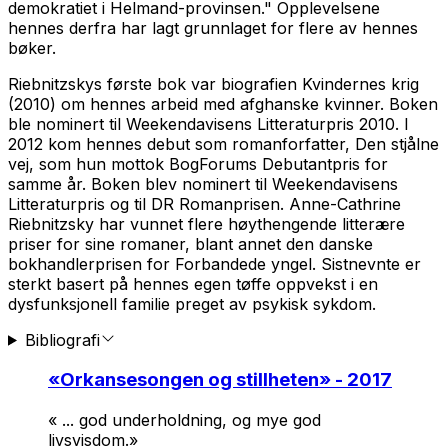
demokratiet i Helmand-provinsen." Opplevelsene
hennes derfra har lagt grunnlaget for flere av hennes
bøker.
Riebnitzskys første bok var biografien
Kvindernes krig
(2010) om hennes arbeid med afghanske kvinner. Boken
ble nominert til Weekendavisens Litteraturpris 2010. I
2012 kom hennes debut som romanforfatter,
Den stjålne
vej
, som hun mottok BogForums Debutantpris for
samme år. Boken blev nominert til Weekendavisens
Litteraturpris og til DR Romanprisen. Anne-Cathrine
Riebnitzsky har vunnet flere høythengende litterære
priser for sine romaner, blant annet den danske
bokhandlerprisen for
Forbandede yngel.
Sistnevnte er
sterkt basert på hennes egen tøffe oppvekst i en
dysfunksjonell familie preget av psykisk sykdom.
Bibliografi
«
Orkansesongen og stillheten
» - 2017
« ... god underholdning, og mye god
livsvisdom.»