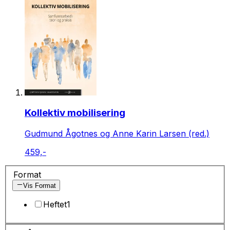
Kollektiv mobilisering
Gudmund Ågotnes og Anne Karin Larsen (red.)
459,-
Format
Vis Format
Heftet
1