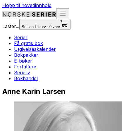
Hopp til hovedinnhold
Laster...
Se handlekurv - 0 vare
Serier
Få gratis bok
Utgivelseskalender
Bokpakker
E-bøker
Forfattere
Serieliv
Bokhandel
Anne Karin Larsen