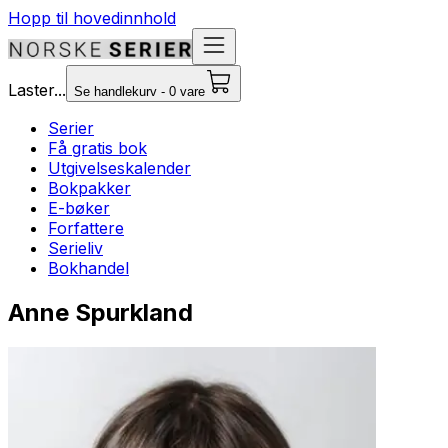
Hopp til hovedinnhold
Laster...
Se handlekurv - 0 vare
Serier
Få gratis bok
Utgivelseskalender
Bokpakker
E-bøker
Forfattere
Serieliv
Bokhandel
Anne Spurkland