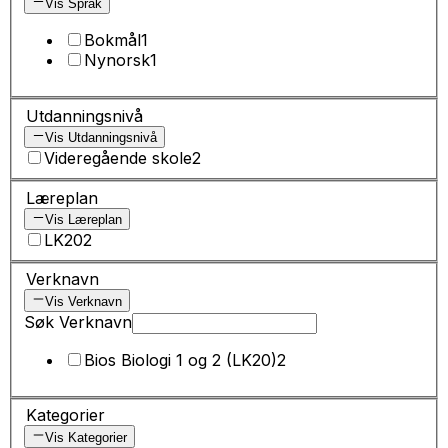
Vis Språk
Bokmål
1
Nynorsk
1
Utdanningsnivå
Vis Utdanningsnivå
Videregående skole
2
Læreplan
Vis Læreplan
LK20
2
Verknavn
Vis Verknavn
Søk Verknavn
Bios Biologi 1 og 2 (LK20)
2
Kategorier
Vis Kategorier