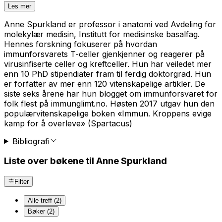
Les mer
Anne Spurkland er professor i anatomi ved Avdeling for
molekylær medisin, Institutt for medisinske basalfag.
Hennes forskning fokuserer på hvordan
immunforsvarets T-celler gjenkjenner og reagerer på
virusinfiserte celler og kreftceller. Hun har veiledet mer
enn 10 PhD stipendiater fram til ferdig doktorgrad. Hun
er forfatter av mer enn 120 vitenskapelige artikler. De
siste seks årene har hun blogget om immunforsvaret for
folk flest på immunglimt.no. Høsten 2017 utgav hun den
populærvitenskapelige boken «Immun. Kroppens evige
kamp for å overleve» (Spartacus)
Bibliografi
Liste over bøkene til Anne Spurkland
Filter
Alle treff (2)
Bøker (2)