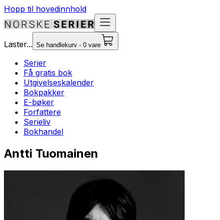
Hopp til hovedinnhold
Laster...
Se handlekurv - 0 vare
Serier
Få gratis bok
Utgivelseskalender
Bokpakker
E-bøker
Forfattere
Serieliv
Bokhandel
Antti Tuomainen