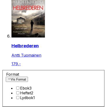
Helbrederen
Antti Tuomainen
179,-
Format
Vis Format
Ebok
3
Heftet
2
Lydbok
1