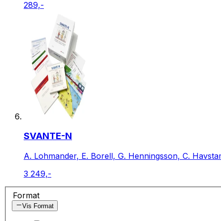
289,-
SVANTE-N
A. Lohmander, E. Borell, G. Henningsson, C. Havsta
3 249,-
Format
Vis Format