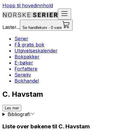
Hopp til hovedinnhold
Laster...
Se handlekurv - 0 vare
Serier
Få gratis bok
Utgivelseskalender
Bokpakker
E-bøker
Forfattere
Serieliv
Bokhandel
C. Havstam
Les mer
Bibliografi
Liste over bøkene til C. Havstam