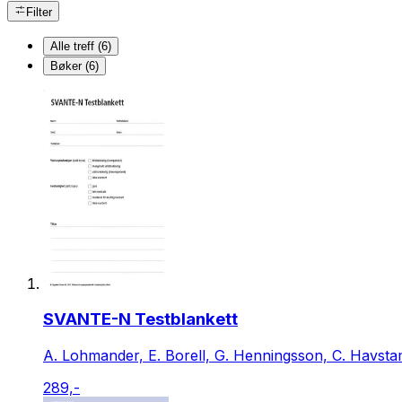
Filter
Alle treff (6)
Bøker (6)
SVANTE-N Testblankett
A. Lohmander, E. Borell, G. Henningsson, C. Havsta
289,-