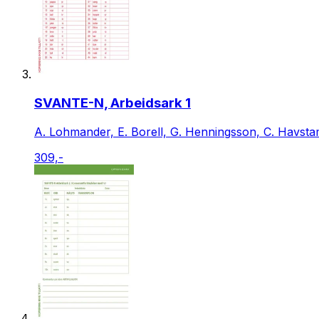
SVANTE-N, Arbeidsark 1
A. Lohmander, E. Borell, G. Henningsson, C. Havsta
309,-