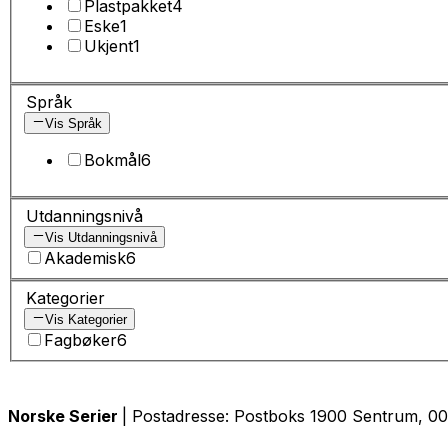
Plastpakket
4
Eske
1
Ukjent
1
Språk
Vis Språk
Bokmål
6
Utdanningsnivå
Vis Utdanningsnivå
Akademisk
6
Kategorier
Vis Kategorier
Fagbøker
6
Norske Serier
| Postadresse: Postboks 1900 Sentrum, 005