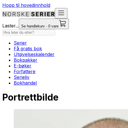
Hopp til hovedinnhold
Laster...
Se handlekurv - 0 vare
Serier
Få gratis bok
Utgivelseskalender
Bokpakker
E-bøker
Forfattere
Serieliv
Bokhandel
Portrettbilde