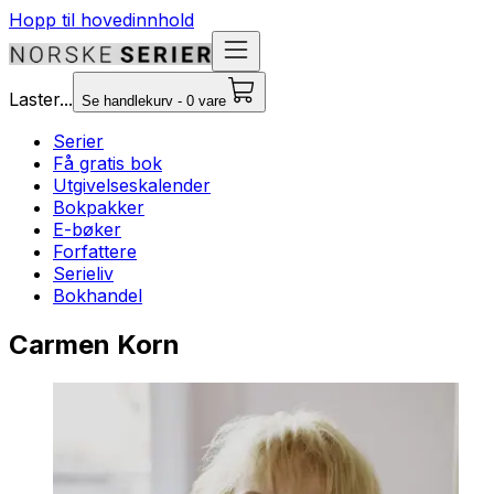
Hopp til hovedinnhold
Laster...
Se handlekurv - 0 vare
Serier
Få gratis bok
Utgivelseskalender
Bokpakker
E-bøker
Forfattere
Serieliv
Bokhandel
Carmen Korn