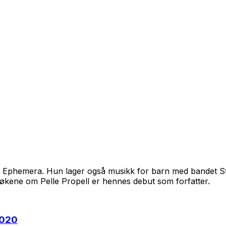
t i Ephemera. Hun lager også musikk for barn med bandet Stj
Bøkene om Pelle Propell er hennes debut som forfatter.
2020