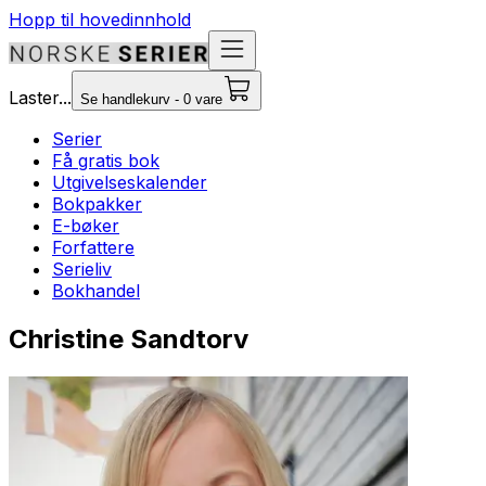
Hopp til hovedinnhold
Laster...
Se handlekurv - 0 vare
Serier
Få gratis bok
Utgivelseskalender
Bokpakker
E-bøker
Forfattere
Serieliv
Bokhandel
Christine Sandtorv