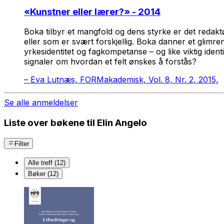
«
Kunstner eller lærer?
» - 2014
Boka tilbyr et mangfold og dens styrke er det redakt
eller som er svært forskjellig. Boka danner et glimr
yrkesidentitet og fagkompetanse – og like viktig iden
signaler om hvordan et felt ønskes å forstås?
–
Eva Lutnæs, FORMakademisk, Vol. 8, Nr. 2, 2015,
Se alle anmeldelser
Liste over bøkene til Elin Angelo
Filter
Alle treff (12)
Bøker (12)