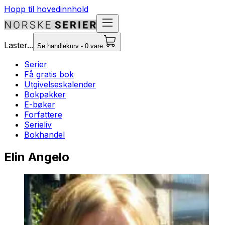
Hopp til hovedinnhold
Laster...
Se handlekurv - 0 vare
Serier
Få gratis bok
Utgivelseskalender
Bokpakker
E-bøker
Forfattere
Serieliv
Bokhandel
Elin Angelo