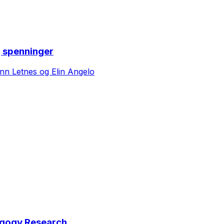
g spenninger
Ann Letnes og Elin Angelo
agogy Research