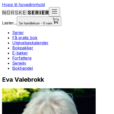
Hopp til hovedinnhold
Laster...
Se handlekurv - 0 vare
Serier
Få gratis bok
Utgivelseskalender
Bokpakker
E-bøker
Forfattere
Serieliv
Bokhandel
Eva Valebrokk