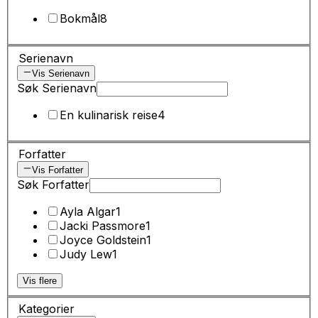
Bokmål
8
Serienavn
Vis Serienavn
Søk Serienavn
En kulinarisk reise
4
Forfatter
Vis Forfatter
Søk Forfatter
Ayla Algar
1
Jacki Passmore
1
Joyce Goldstein
1
Judy Lew
1
Vis flere
Kategorier