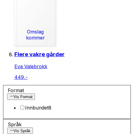
Omslag
kommer
Flere vakre gårder
Eva Valebrokk
449,-
Format
Vis Format
Innbundet
8
Språk
Vis Språk