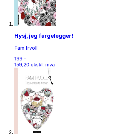
Hysj, jeg fargelegger!
Fam Irvoll
199,-
159,20 ekskl. mva