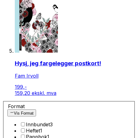
Hysj, jeg fargelegger postkort!
Fam Irvoll
199,-
159,20 ekskl. mva
Format
Vis Format
Innbundet
3
Heftet
1
Pappbok
1