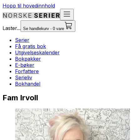
Hopp til hovedinnhold
Laster...
Se handlekurv - 0 vare
Serier
Få gratis bok
Utgivelseskalender
Bokpakker
E-bøker
Forfattere
Serieliv
Bokhandel
Fam Irvoll