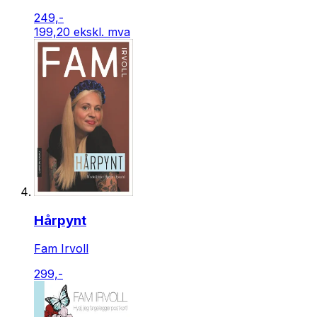
249,-
199,20 ekskl. mva
Hårpynt
Fam Irvoll
299,-