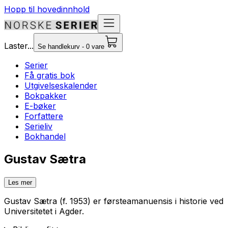
Hopp til hovedinnhold
Laster...
Se handlekurv - 0 vare
Serier
Få gratis bok
Utgivelseskalender
Bokpakker
E-bøker
Forfattere
Serieliv
Bokhandel
Gustav Sætra
Les mer
Gustav Sætra (f. 1953) er førsteamanuensis i historie ved
Universitetet i Agder.