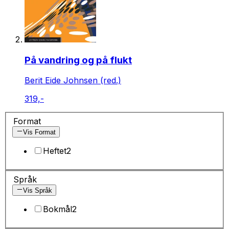
På vandring og på flukt
Berit Eide Johnsen (red.)
319,-
Format
Vis Format
Heftet
2
Språk
Vis Språk
Bokmål
2