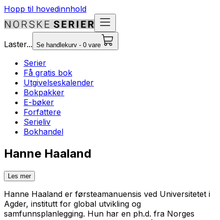
Hopp til hovedinnhold
Laster...
Se handlekurv - 0 vare
Serier
Få gratis bok
Utgivelseskalender
Bokpakker
E-bøker
Forfattere
Serieliv
Bokhandel
Hanne Haaland
Les mer
Hanne Haaland er førsteamanuensis ved Universitetet i
Agder, institutt for global utvikling og
samfunnsplanlegging. Hun har en ph.d. fra Norges