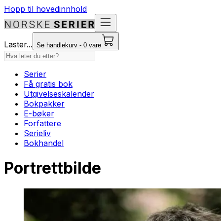
Hopp til hovedinnhold
Laster...
Se handlekurv - 0 vare
Serier
Få gratis bok
Utgivelseskalender
Bokpakker
E-bøker
Forfattere
Serieliv
Bokhandel
Portrettbilde