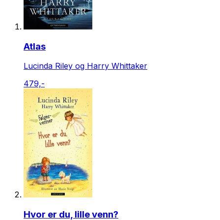
Atlas
Lucinda Riley og Harry Whittaker
479,-
Hvor er du, lille venn?