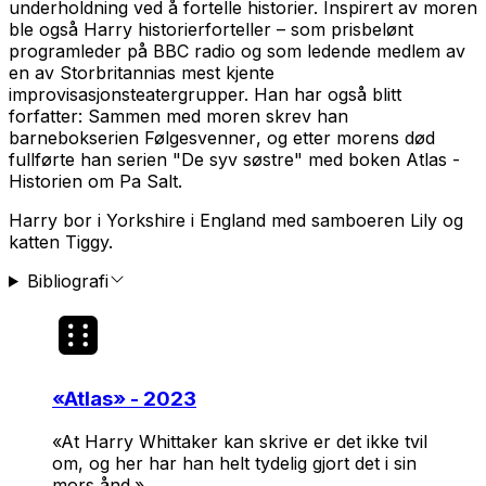
underholdning ved å fortelle historier. Inspirert av moren
ble også Harry historierforteller – som prisbelønt
programleder på BBC radio og som ledende medlem av
en av Storbritannias mest kjente
improvisasjonsteatergrupper. Han har også blitt
forfatter: Sammen med moren skrev han
barnebokserien
Følgesvenner
, og etter morens død
fullførte han serien "De syv søstre" med boken
Atlas -
Historien om Pa Salt.
Harry bor i Yorkshire i England med samboeren Lily og
katten Tiggy.
Bibliografi
«
Atlas
» - 2023
«At Harry Whittaker kan skrive er det ikke tvil
om, og her har han helt tydelig gjort det i sin
mors ånd.»