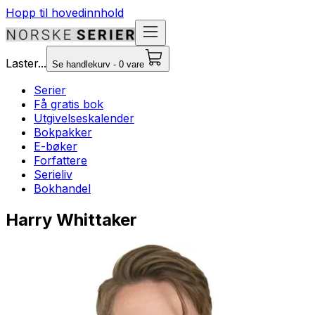
Hopp til hovedinnhold
Laster...
Se handlekurv - 0 vare
Serier
Få gratis bok
Utgivelseskalender
Bokpakker
E-bøker
Forfattere
Serieliv
Bokhandel
Harry Whittaker