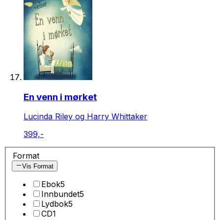
En venn i mørket
Lucinda Riley og Harry Whittaker
399,-
Format
Vis Format
Ebok
5
Innbundet
5
Lydbok
5
CD
1