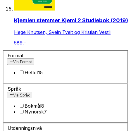
Kjemien stemmer Kjemi 2 Studiebok (2019)
Hege Knutsen, Svein Tveit og Kristian Vestli
589,-
Format
Vis Format
Heftet
15
Språk
Vis Språk
Bokmål
8
Nynorsk
7
Utdanningsnivå