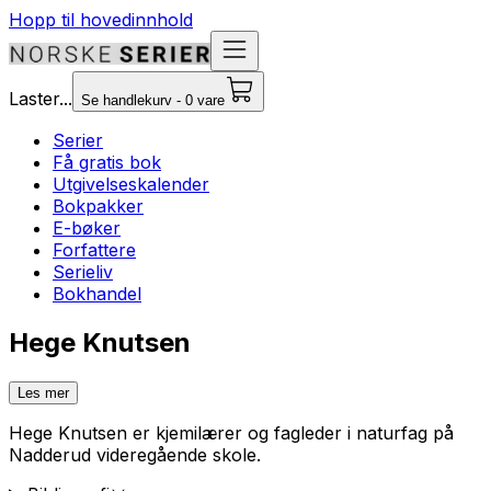
Hopp til hovedinnhold
Laster...
Se handlekurv - 0 vare
Serier
Få gratis bok
Utgivelseskalender
Bokpakker
E-bøker
Forfattere
Serieliv
Bokhandel
Hege Knutsen
Les mer
Hege Knutsen er kjemilærer og fagleder i naturfag på
Nadderud videregående skole.