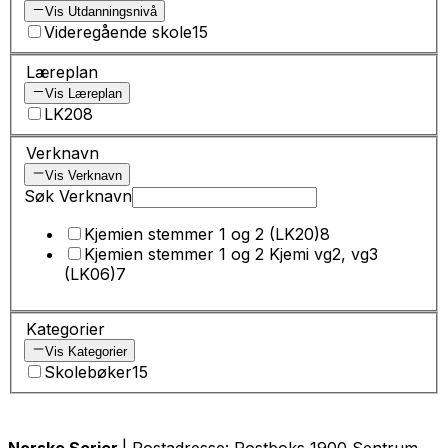
Vis Utdanningsnivå
Videregående skole
15
Læreplan
Vis Læreplan
LK20
8
Verknavn
Vis Verknavn
Søk Verknavn
Kjemien stemmer 1 og 2 (LK20)
8
Kjemien stemmer 1 og 2 Kjemi vg2, vg3
(LK06)
7
Kategorier
Vis Kategorier
Skolebøker
15
Norske Serier
| Postadresse: Postboks 1900 Sentrum,