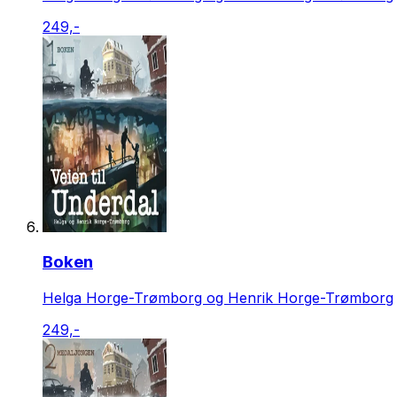
249,-
Boken
Helga Horge-Trømborg og Henrik Horge-Trømborg
249,-