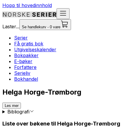
Hopp til hovedinnhold
Laster...
Se handlekurv - 0 vare
Serier
Få gratis bok
Utgivelseskalender
Bokpakker
E-bøker
Forfattere
Serieliv
Bokhandel
Helga Horge-Trømborg
Les mer
Bibliografi
Liste over bøkene til Helga Horge-Trømborg