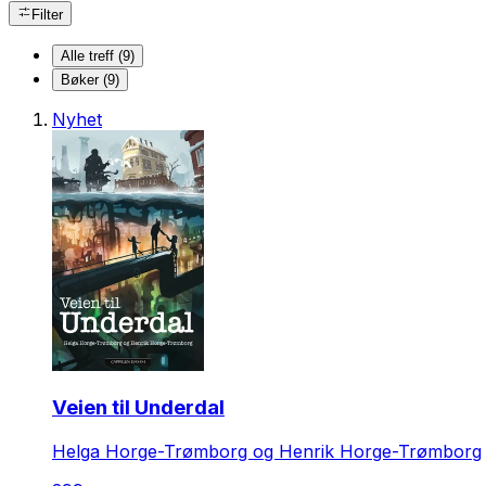
Filter
Alle treff (9)
Bøker (9)
Nyhet
Veien til Underdal
Helga Horge-Trømborg og Henrik Horge-Trømborg