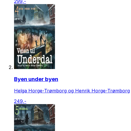
299,-
Byen under byen
Helga Horge-Trømborg og Henrik Horge-Trømborg
249,-