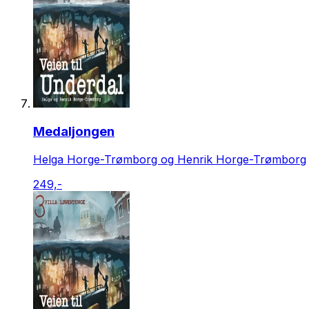
Medaljongen
Helga Horge-Trømborg og Henrik Horge-Trømborg
249,-