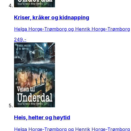
Kriser, kråker og kidnapping
Helga Horge-Trømborg og Henrik Horge-Trømborg
249,-
Heis, helter og høytid
Helga Horge-Trømborg og Henrik Horge-Trømborg