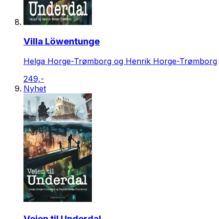
Villa Löwentunge
Helga Horge-Trømborg og Henrik Horge-Trømborg
249,-
Nyhet
Veien til Underdal