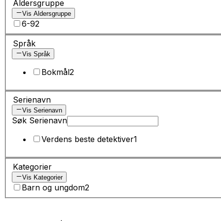
Aldersgruppe
Vis Aldersgruppe
6-9
2
Språk
Vis Språk
Bokmål
2
Serienavn
Vis Serienavn
Søk Serienavn
Verdens beste detektiver
1
Kategorier
Vis Kategorier
Barn og ungdom
2