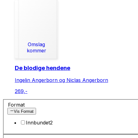
Omslag
kommer
De blodige hendene
Ingelin Angerborn og Niclas Angerborn
269,-
Format
Vis Format
Innbundet
2