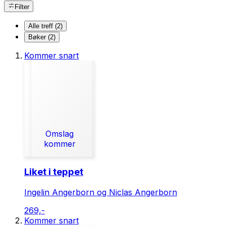
Filter
Alle treff (2)
Bøker (2)
Kommer snart
Omslag
kommer
Liket i teppet
Ingelin Angerborn og Niclas Angerborn
269,-
Kommer snart