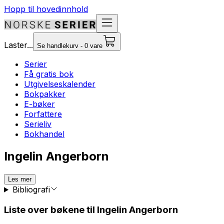
Hopp til hovedinnhold
Laster...
Se handlekurv - 0 vare
Serier
Få gratis bok
Utgivelseskalender
Bokpakker
E-bøker
Forfattere
Serieliv
Bokhandel
Ingelin Angerborn
Les mer
Bibliografi
Liste over bøkene til Ingelin Angerborn