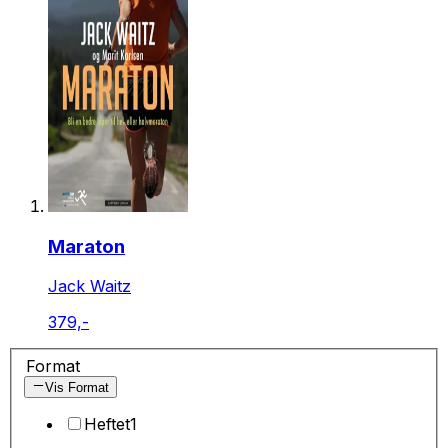
Maraton
Jack Waitz
379,-
Format
Vis Format
Heftet
1