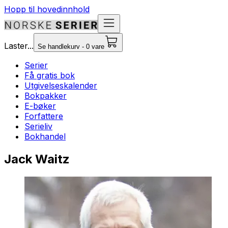
Hopp til hovedinnhold
Laster...
Se handlekurv - 0 vare
Serier
Få gratis bok
Utgivelseskalender
Bokpakker
E-bøker
Forfattere
Serieliv
Bokhandel
Jack Waitz