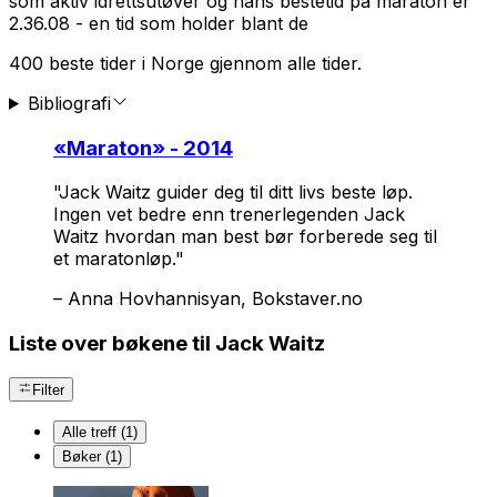
som aktiv idrettsutøver og hans bestetid på maraton er
2.36.08 - en tid som holder blant de
400 beste tider i Norge gjennom alle tider.
Bibliografi
«
Maraton
» - 2014
"Jack Waitz guider deg til ditt livs beste løp.
Ingen vet bedre enn trenerlegenden Jack
Waitz hvordan man best bør forberede seg til
et maratonløp."
–
Anna Hovhannisyan, Bokstaver.no
Liste over bøkene til Jack Waitz
Filter
Alle treff (1)
Bøker (1)