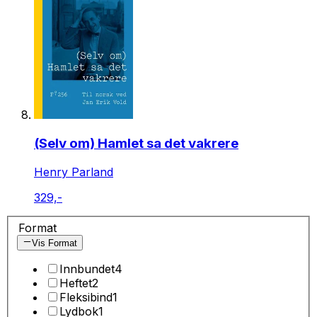
(Selv om) Hamlet sa det vakrere
Henry Parland
329,-
Format
Vis Format
Innbundet
4
Heftet
2
Fleksibind
1
Lydbok
1