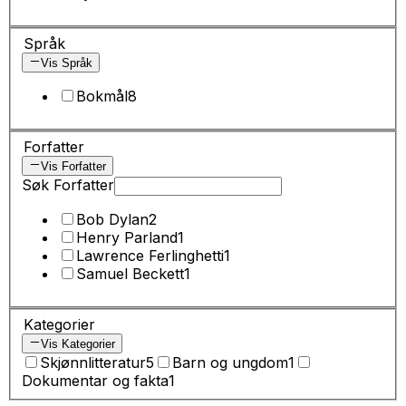
Språk
Vis Språk
Bokmål
8
Forfatter
Vis Forfatter
Søk Forfatter
Bob Dylan
2
Henry Parland
1
Lawrence Ferlinghetti
1
Samuel Beckett
1
Kategorier
Vis Kategorier
Skjønnlitteratur
5
Barn og ungdom
1
Dokumentar og fakta
1