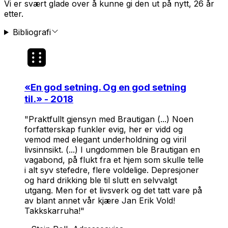
Vi er svært glade over å kunne gi den ut på nytt, 26 år
etter.
Bibliografi
«
En god setning. Og en god setning
til.
» - 2018
"Praktfullt gjensyn med Brautigan (...) Noen
forfatterskap funkler evig, her er vidd og
vemod med elegant underholdning og viril
livsinnsikt. (...) I ungdommen ble Brautigan en
vagabond, på flukt fra et hjem som skulle telle
i alt syv stefedre, flere voldelige. Depresjoner
og hard drikking ble til slutt en selvvalgt
utgang. Men for et livsverk og det tatt vare på
av blant annet vår kjære Jan Erik Vold!
Takkskarruha!"