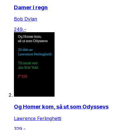
Damer i regn
Bob Dylan
249,-
Og Homer kom, så ut som Odyssevs
Lawrence Ferlinghetti
329,-