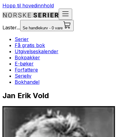
Hopp til hovedinnhold
Laster...
Se handlekurv - 0 vare
Serier
Få gratis bok
Utgivelseskalender
Bokpakker
E-bøker
Forfattere
Serieliv
Bokhandel
Jan Erik Vold