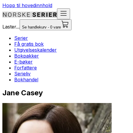
Hopp til hovedinnhold
Laster...
Se handlekurv - 0 vare
Serier
Få gratis bok
Utgivelseskalender
Bokpakker
E-bøker
Forfattere
Serieliv
Bokhandel
Jane Casey