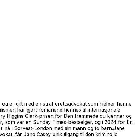
 og er gift med en strafferettsadvokat som hjelper henne
alismen har gjort romanene hennes til internasjonale
ary Higgins Clark-prisen for
Den fremmede du kjenner
og
r
, som var en Sunday Times-bestselger, og i 2024 for
En
g bor nå i Sørvest-London med sin mann og to barn.Jane
at, får Jane Casey unik tilgang til den kriminelle