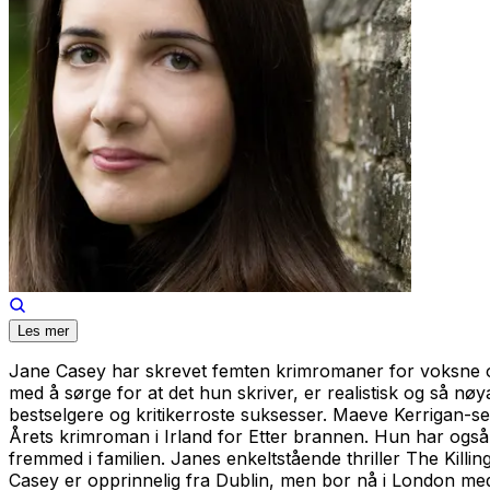
Les mer
Jane Casey har skrevet femten krimromaner for voksne og 
med å sørge for at det hun skriver, er realistisk og så nø
bestselgere og kritikerroste suksesser. Maeve Kerrigan-ser
Årets krimroman i Irland for
Etter brannen
. Hun har også
fremmed i familien
. Janes enkeltstående thriller
The Killin
Casey er opprinnelig fra Dublin, men bor nå i London med