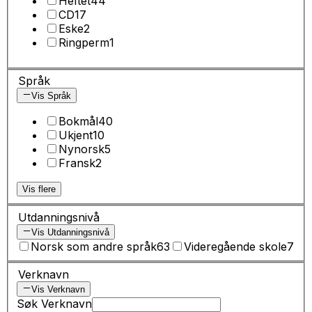
Heftet
44
CD
17
Eske
2
Ringperm
1
Språk
Vis Språk
Bokmål
40
Ukjent
10
Nynorsk
5
Fransk
2
Vis flere
Utdanningsnivå
Vis Utdanningsnivå
Norsk som andre språk
63
Videregående skole
7
Verknavn
Vis Verknavn
Søk Verknavn