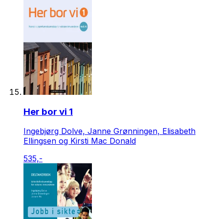
Her bor vi 1
Ingebjørg Dolve, Janne Grønningen, Elisabeth
Ellingsen og Kirsti Mac Donald
535,-