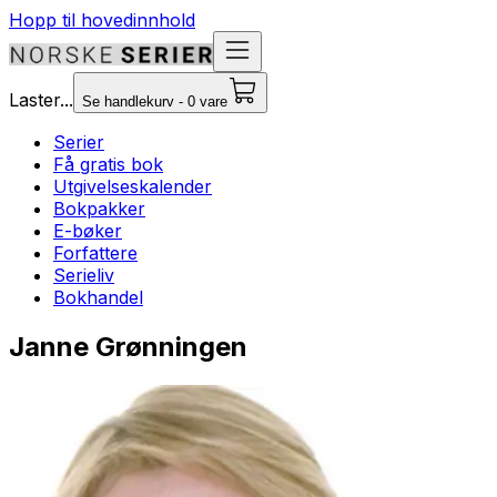
Hopp til hovedinnhold
Laster...
Se handlekurv - 0 vare
Serier
Få gratis bok
Utgivelseskalender
Bokpakker
E-bøker
Forfattere
Serieliv
Bokhandel
Janne Grønningen