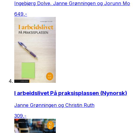
Ingebjørg Dolve, Janne Grønningen og Jorunn Mo
649,-
I arbeidslivet På praksisplassen (Nynorsk)
Janne Grønningen og Christin Ruth
309,-