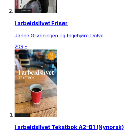
I arbeidslivet Frisør
Janne Grønningen og Ingebjørg Dolve
209,-
I arbeidslivet Tekstbok A2–B1 (Nynorsk)