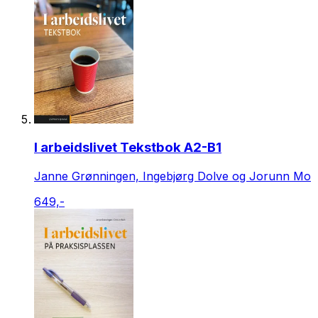
I arbeidslivet Tekstbok A2-B1
Janne Grønningen, Ingebjørg Dolve og Jorunn Mo
649,-