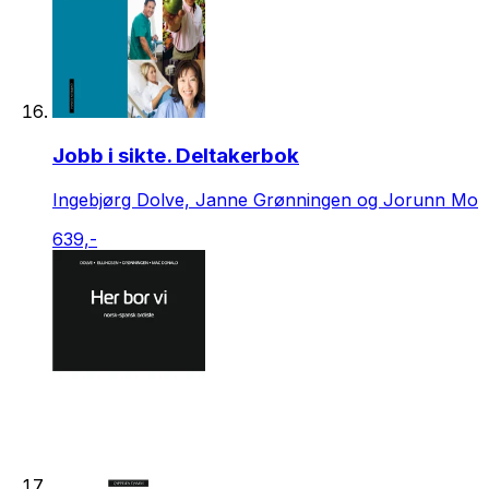
Jobb i sikte. Deltakerbok
Ingebjørg Dolve, Janne Grønningen og Jorunn Mo
639,-