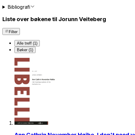
Bibliografi
Liste over bøkene til Jorunn Veiteberg
Filter
Alle treff (1)
Bøker (1)
Ann Cathrin November Høibo, I don't need y