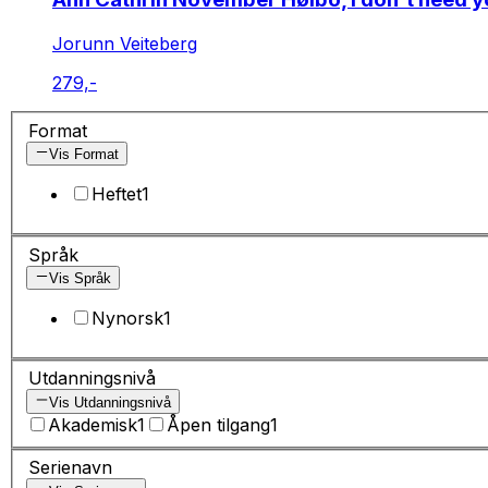
Jorunn Veiteberg
279,-
Format
Vis Format
Heftet
1
Språk
Vis Språk
Nynorsk
1
Utdanningsnivå
Vis Utdanningsnivå
Akademisk
1
Åpen tilgang
1
Serienavn