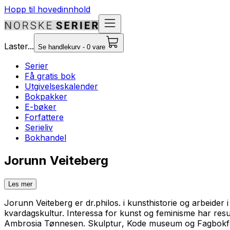
Hopp til hovedinnhold
Laster...
Se handlekurv - 0 vare
Serier
Få gratis bok
Utgivelseskalender
Bokpakker
E-bøker
Forfattere
Serieliv
Bokhandel
Jorunn Veiteberg
Les mer
Jorunn Veiteberg er dr.philos. i kunsthistorie og arbeide
kvardagskultur. Interessa for kunst og feminisme har resu
Ambrosia Tønnesen. Skulptur
, Kode museum og Fagbokfo