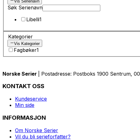
Vis Serienavn
Søk Serienavn
Libelli
1
Kategorier
Vis Kategorier
Fagbøker
1
Norske Serier
| Postadresse: Postboks 1900 Sentrum, 005
KONTAKT OSS
Kundeservice
Min side
INFORMASJON
Om Norske Serier
Vil du bli serieforfatter?