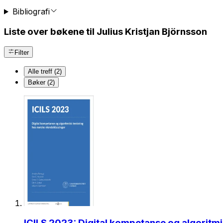
Bibliografi
Liste over bøkene til Julius Kristjan Björnsson
Filter
Alle treff (2)
Bøker (2)
ICILS 2023: Digital kompetanse og algoritm