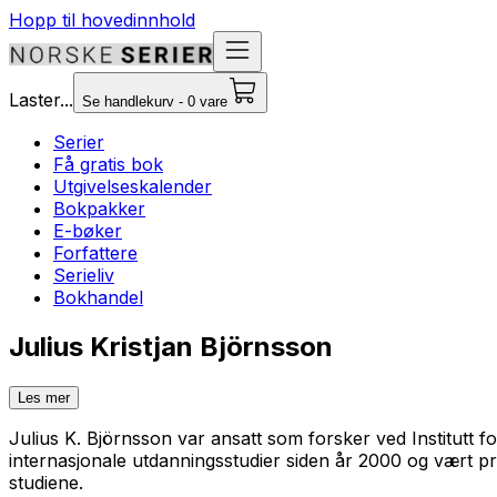
Hopp til hovedinnhold
Laster...
Se handlekurv - 0 vare
Serier
Få gratis bok
Utgivelseskalender
Bokpakker
E-bøker
Forfattere
Serieliv
Bokhandel
Julius Kristjan Björnsson
Les mer
Julius K. Björnsson var ansatt som forsker ved Institutt 
internasjonale utdanningsstudier siden år 2000 og vært p
studiene.