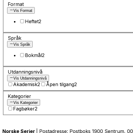
Format
Vis Format
Heftet
2
Språk
Vis Språk
Bokmål
2
Utdanningsnivå
Vis Utdanningsnivå
Akademisk
2
Åpen tilgang
2
Kategorier
Vis Kategorier
Fagbøker
2
Norske Serier
| Postadresse: Postboks 1900 Sentrum, 005