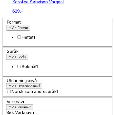
Karoline Sønvisen Vargdal
629,-
Format
Vis Format
Heftet
1
Språk
Vis Språk
Bokmål
1
Utdanningsnivå
Vis Utdanningsnivå
Norsk som andrespråk
1
Verknavn
Vis Verknavn
Søk Verknavn