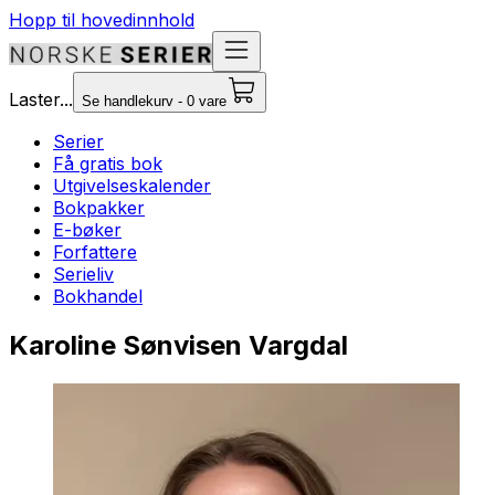
Hopp til hovedinnhold
Laster...
Se handlekurv - 0 vare
Serier
Få gratis bok
Utgivelseskalender
Bokpakker
E-bøker
Forfattere
Serieliv
Bokhandel
Karoline Sønvisen Vargdal