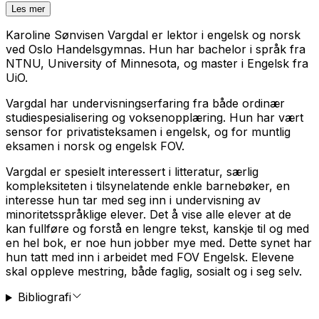
Les mer
Karoline Sønvisen Vargdal er lektor i engelsk og norsk
ved Oslo Handelsgymnas. Hun har bachelor i språk fra
NTNU, University of Minnesota, og master i Engelsk fra
UiO.
Vargdal har undervisningserfaring fra både ordinær
studiespesialisering og voksenopplæring. Hun har vært
sensor for privatisteksamen i engelsk, og for muntlig
eksamen i norsk og engelsk FOV.
Vargdal er spesielt interessert i litteratur, særlig
kompleksiteten i tilsynelatende enkle barnebøker, en
interesse hun tar med seg inn i undervisning av
minoritetsspråklige elever. Det å vise alle elever at de
kan fullføre og forstå en lengre tekst, kanskje til og med
en hel bok, er noe hun jobber mye med. Dette synet har
hun tatt med inn i arbeidet med FOV Engelsk. Elevene
skal oppleve mestring, både faglig, sosialt og i seg selv.
Bibliografi